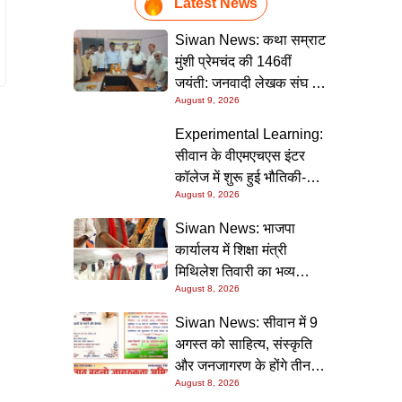
Latest News
Siwan News: कथा सम्राट
मुंशी प्रेमचंद की 146वीं
जयंती: जनवादी लेखक संघ की
August 9, 2026
संगोष्ठी में वक्ताओं ने कहा-
मौजूदा दौर में प्रेमचंद की
Experimental Learning:
रचनाएं और अधिक प्रासंगिक
सीवान के वीएमएचएस इंटर
कॉलेज में शुरू हुई भौतिकी-
August 9, 2026
रसायन की आधुनिक
प्रयोगशालाएं
Siwan News: भाजपा
कार्यालय में शिक्षा मंत्री
मिथिलेश तिवारी का भव्य
August 8, 2026
स्वागत, बोले- कार्यकर्ता ही
पार्टी की सबसे बड़ी ताकत
Siwan News: सीवान में 9
अगस्त को साहित्य, संस्कृति
और जनजागरण के होंगे तीन
August 8, 2026
बड़े आयोजन