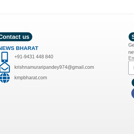
Contact us
Ge
NEWS BHARAT
ne
+91-9431 448 840
Em
krishnamuraripandey974@gmail.com
kmpbharat.com