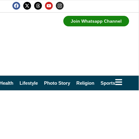
Join Whatsapp Channel
Health
Lifestyle
Photo Story
Religion
Sports
Technol