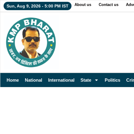
About us
Contact us
Adve
Sun, Aug 9, 2026 - 5:00 PM IST
Home
National
International
State
Politics
Cri