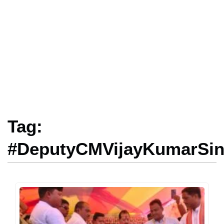
Tag:
#DeputyCMVijayKumarSi