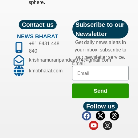
sphere.
Contact us
Subscribe to our
Newsletter
NEWS BHARAT
Get daily news alerts in
+91-9431 448
your inbox, subscribe to
840
our newsletter service.
krishnamuraripandey974@gmail.com
Email
kmpbharat.com
Send
Follow us