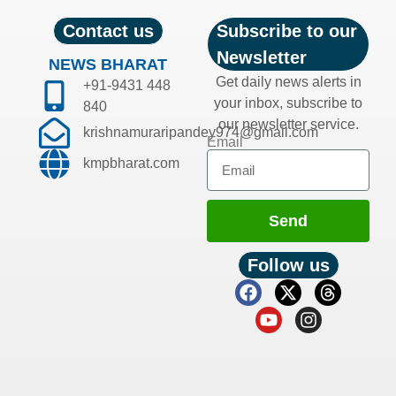
Contact us
Subscribe to our
Newsletter
NEWS BHARAT
Get daily news alerts in
+91-9431 448
your inbox, subscribe to
840
our newsletter service.
krishnamuraripandey974@gmail.com
Email
kmpbharat.com
Send
Follow us