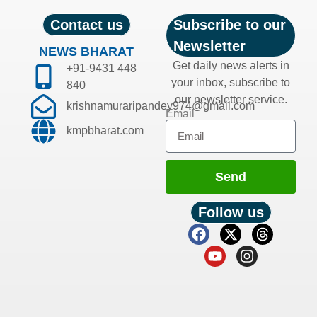
Contact us
Subscribe to our
Newsletter
NEWS BHARAT
Get daily news alerts in
+91-9431 448
your inbox, subscribe to
840
our newsletter service.
krishnamuraripandey974@gmail.com
Email
kmpbharat.com
Send
Follow us