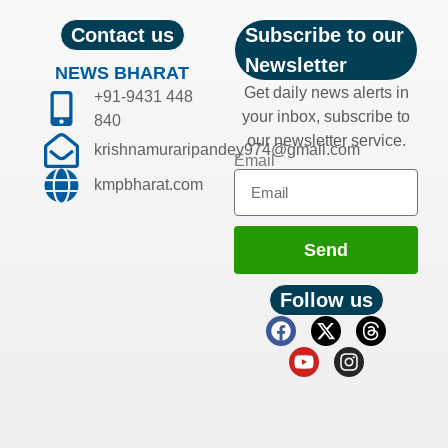
Contact us
Subscribe to our
Newsletter
NEWS BHARAT
Get daily news alerts in
+91-9431 448
your inbox, subscribe to
840
our newsletter service.
krishnamuraripandey974@gmail.com
Email
kmpbharat.com
Send
Follow us