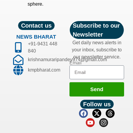
sphere.
Contact us
Subscribe to our
Newsletter
NEWS BHARAT
Get daily news alerts in
+91-9431 448
your inbox, subscribe to
840
our newsletter service.
krishnamuraripandey974@gmail.com
Email
kmpbharat.com
Send
Follow us