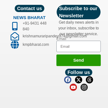
Contact us
Subscribe to our
Newsletter
NEWS BHARAT
Get daily news alerts in
+91-9431 448
your inbox, subscribe to
840
our newsletter service.
krishnamuraripandey974@gmail.com
Email
kmpbharat.com
Send
Follow us