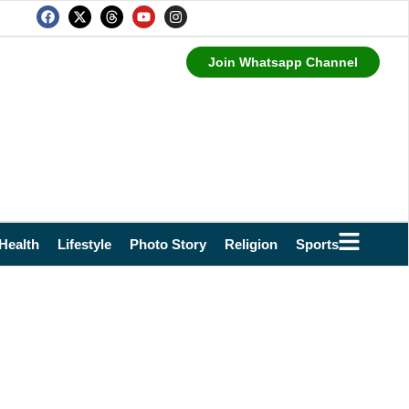
Join Whatsapp Channel
Health
Lifestyle
Photo Story
Religion
Sports
Technol