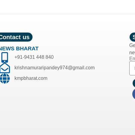
Contact us
Ge
NEWS BHARAT
ne
+91-9431 448 840
Em
krishnamuraripandey974@gmail.com
kmpbharat.com