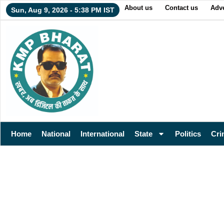
About us
Contact us
Adve
Sun, Aug 9, 2026 - 5:38 PM IST
Home
National
International
State
Politics
Cri