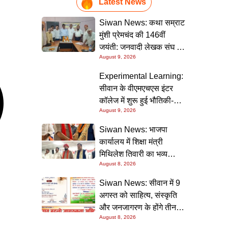
Latest News
Siwan News: कथा सम्राट
मुंशी प्रेमचंद की 146वीं
जयंती: जनवादी लेखक संघ की
August 9, 2026
संगोष्ठी में वक्ताओं ने कहा-
मौजूदा दौर में प्रेमचंद की
Experimental Learning:
रचनाएं और अधिक प्रासंगिक
सीवान के वीएमएचएस इंटर
कॉलेज में शुरू हुई भौतिकी-
August 9, 2026
रसायन की आधुनिक
प्रयोगशालाएं
Siwan News: भाजपा
कार्यालय में शिक्षा मंत्री
मिथिलेश तिवारी का भव्य
August 8, 2026
स्वागत, बोले- कार्यकर्ता ही
पार्टी की सबसे बड़ी ताकत
Siwan News: सीवान में 9
अगस्त को साहित्य, संस्कृति
और जनजागरण के होंगे तीन
August 8, 2026
बड़े आयोजन