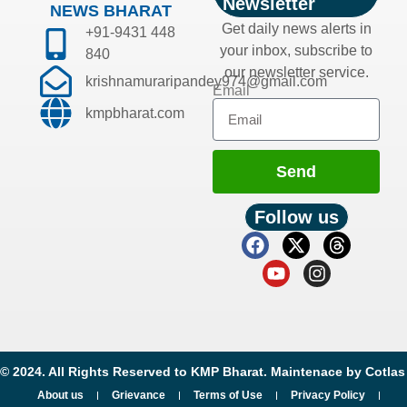
Newsletter
NEWS BHARAT
Get daily news alerts in
+91-9431 448
your inbox, subscribe to
840
our newsletter service.
krishnamuraripandey974@gmail.com
Email
kmpbharat.com
Send
Follow us
© 2024. All Rights Reserved to KMP Bharat. Maintenace by
Cotlas
About us
Grievance
Terms of Use
Privacy Policy