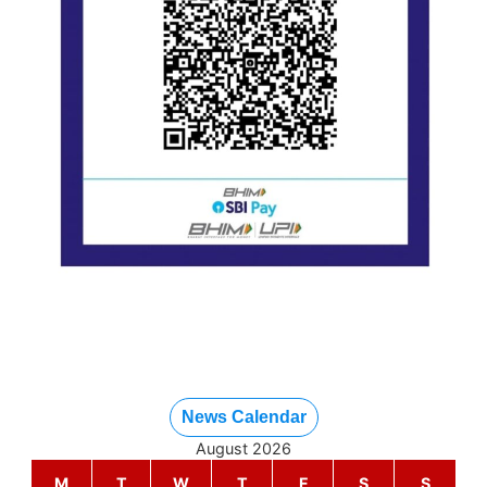
News Calendar
August 2026
M
T
W
T
F
S
S