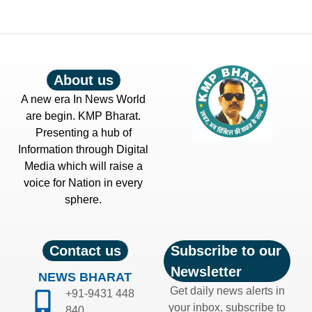
About us
A new era In News World
are begin. KMP Bharat.
Presenting a hub of
Information through Digital
Media which will raise a
voice for Nation in every
sphere.
Contact us
Subscribe to our
Newsletter
NEWS BHARAT
Get daily news alerts in
+91-9431 448
your inbox, subscribe to
840