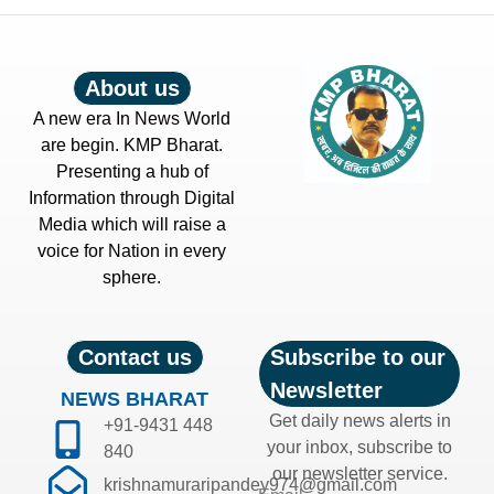
About us
A new era In News World
are begin. KMP Bharat.
Presenting a hub of
Information through Digital
Media which will raise a
voice for Nation in every
sphere.
Contact us
Subscribe to our
Newsletter
NEWS BHARAT
Get daily news alerts in
+91-9431 448
your inbox, subscribe to
840
our newsletter service.
krishnamuraripandey974@gmail.com