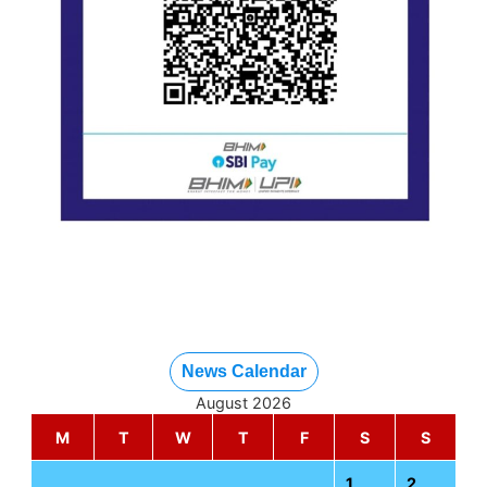
News Calendar
August 2026
M
T
W
T
F
S
S
1
2