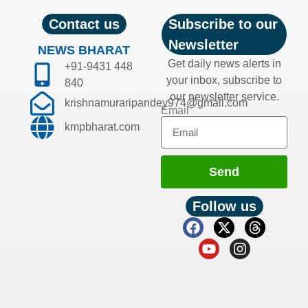
Contact us
Subscribe to our
Newsletter
NEWS BHARAT
Get daily news alerts in
+91-9431 448
your inbox, subscribe to
840
our newsletter service.
krishnamuraripandey974@gmail.com
Email
kmpbharat.com
Send
Follow us