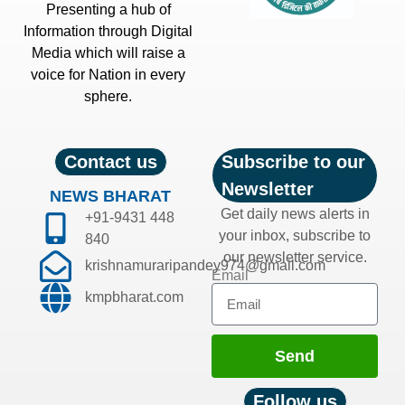
Presenting a hub of
Information through Digital
Media which will raise a
voice for Nation in every
sphere.
Contact us
Subscribe to our
Newsletter
NEWS BHARAT
Get daily news alerts in
+91-9431 448
your inbox, subscribe to
840
our newsletter service.
krishnamuraripandey974@gmail.com
Email
kmpbharat.com
Send
Follow us