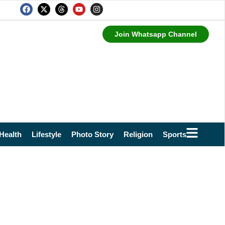
Join Whatsapp Channel
Health
Lifestyle
Photo Story
Religion
Sports
Technol