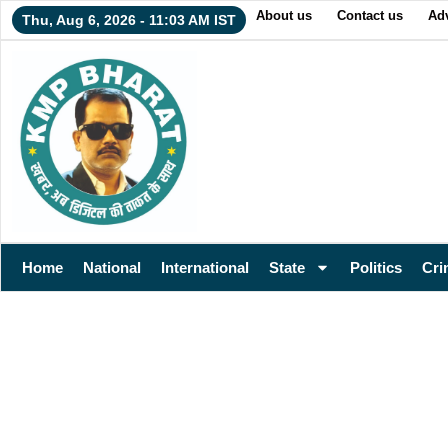
About us
Contact us
Adv
Thu, Aug 6, 2026 - 11:03 AM IST
Home
National
International
State
Politics
Cri