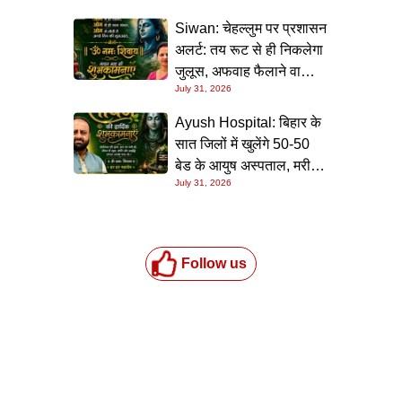
Siwan: चेहल्लुम पर प्रशासन
अलर्ट: तय रूट से ही निकलेगा
जुलूस, अफवाह फैलाने वालों
July 31, 2026
पर होगी सख्त कार्रवाई
Ayush Hospital: बिहार के
सात जिलों में खुलेंगे 50-50
बेड के आयुष अस्पताल, मरीजों
July 31, 2026
को मुफ्त मिलेगी इलाज और
दवाइयों की सुविधा
Follow us