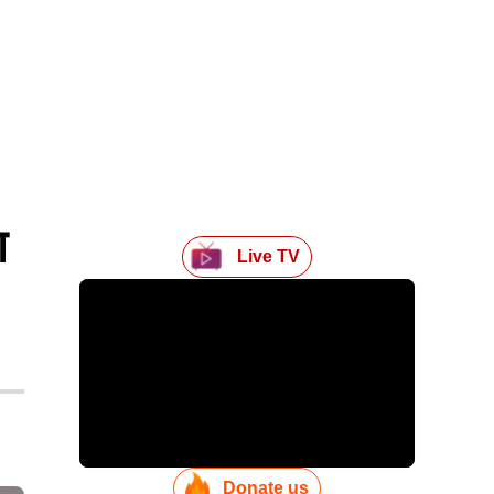
ा
Live TV
Donate us