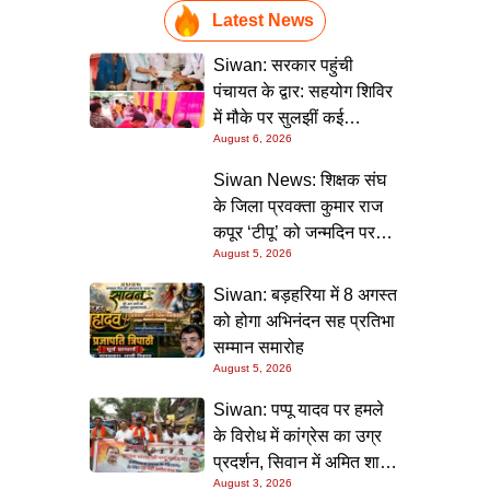
Latest News
Siwan: सरकार पहुंची
पंचायत के द्वार: सहयोग शिविर
में मौके पर सुलझीं कई
August 6, 2026
समस्याएं, 30 दिन में समाधान
की गारंटी
Siwan News: शिक्षक संघ
के जिला प्रवक्ता कुमार राज
कपूर ‘टीपू’ को जन्मदिन पर
August 5, 2026
मिली शुभकामनाओं की सौगात
Siwan: बड़हरिया में 8 अगस्त
को होगा अभिनंदन सह प्रतिभा
सम्मान समारोह
August 5, 2026
Siwan: पप्पू यादव पर हमले
के विरोध में कांग्रेस का उग्र
प्रदर्शन, सिवान में अमित शाह
August 3, 2026
का पुतला फूंका