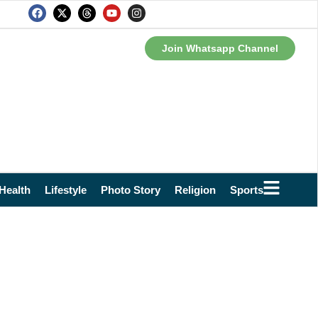
Join Whatsapp Channel
Health
Lifestyle
Photo Story
Religion
Sports
Technol