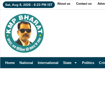
About us
Contact us
Adver
Sat, Aug 8, 2026 - 8:23 PM IST
Home
National
International
State
Politics
Cri