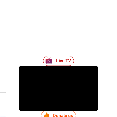
Live TV
Donate us