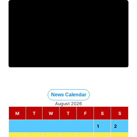
News Calendar
August 2026
M
T
W
T
F
S
S
1
2