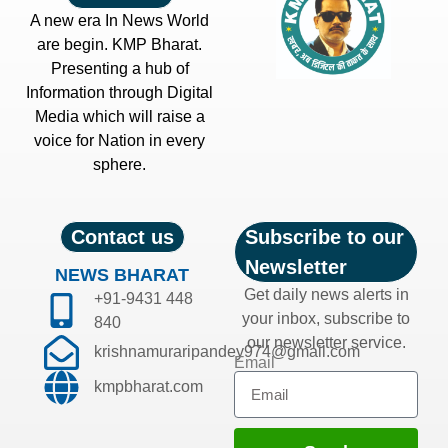
A new era In News World
are begin. KMP Bharat.
Presenting a hub of
Information through Digital
Media which will raise a
voice for Nation in every
sphere.
Contact us
Subscribe to our
Newsletter
NEWS BHARAT
Get daily news alerts in
+91-9431 448
your inbox, subscribe to
840
our newsletter service.
krishnamuraripandey974@gmail.com
Email
kmpbharat.com